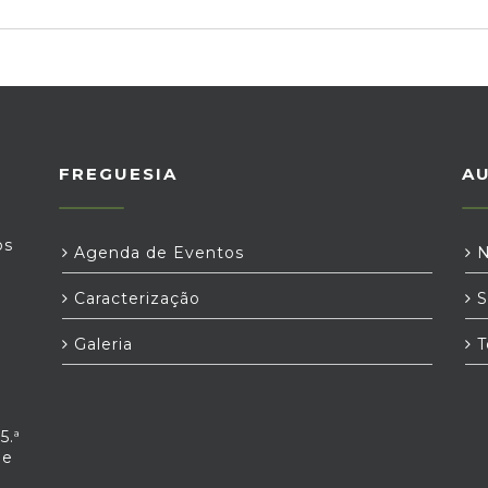
FREGUESIA
A
os
Agenda de Eventos
N
Caracterização
S
Galeria
T
5.ª
 e