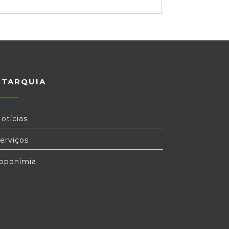
UTARQUIA
otícias
erviços
oponímia