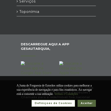
Serviços
Toponímia
DESCARREGUE AQUI A APP
GESAUTARQUIA,
A Junta de Freguesia de Estorãos utiliza cookies para melhorar a
© 2026 Junta de Freguesia de Estorãos. Todos
sua experiência de navegação e para fins estatísticos. Ao navegar
os direitos reservados |
Termos e Condições
|
*
está a consentir a sua utilização.
Termos e Condições
Chamada para a rede/móvel fixa nacional
Definiçoes de Cookies
Aceitar