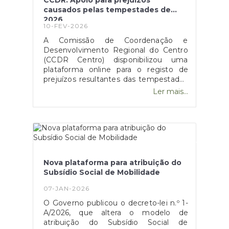
CCDR: Apoio para prejuízos
causados pelas tempestades de
2026
10-FEV-2026
A Comissão de Coordenação e
Desenvolvimento Regional do Centro
(CCDR Centro) disponibilizou uma
plataforma online para o registo de
prejuízos resultantes das tempestades
de 2026 que afetaram vários concelhos
Ler mais...
da Região Centro.O portal destina-se a
cidadãos, empresas, agricultores e
municípios, permitindo a sinalização de
danos em habitações, atividades
económicas, explorações agrícolas e
infraestruturas públicas, com vista ao
acesso a apoios técnicos e
Nova plataforma para atribuição do
financeiros.O registo dos prejuízos é
Subsídio Social de Mobilidade
um passo essencial para a avaliação
dos danos e para a ativação dos
07-JAN-2026
mecanismos de apoio público. A
O Governo publicou o decreto-lei n.º 1-
plataforma pode ser consultada no site
A/2026, que altera o modelo de
oficial da CCDR Centro.Esta
atribuição do Subsídio Social de
candidatura está disponível no site da