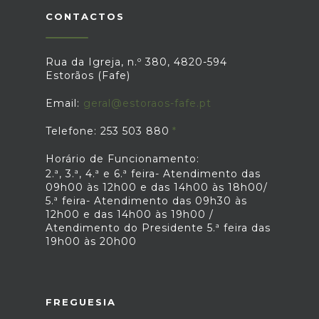
permanecem válidos até à data de
CONTACTOS
validade que está no documento. Os
custos para a renovação do Cartão de
Cidadão continuam os mesmos.AMA e
Rua da Igreja, n.º 380, 4820-594
IRN apostam em quiosques
Estorãos (Fafe)
biométricosPara facilitar a renovação
dos documentos de identificação, a
Email:
geral@estoraos-fafe.pt
Agência para a Modernização
Administrativa (AMA), o Instituto dos
Telefone: 253 503 880
Registos e do Notariado (IRN), o
Ministério dos Negócios Estrangeiros e
Horário de Funcionamento:
a Imprensa Nacional Casa da Moeda
2.ª, 3.ª, 4.ª e 6.ª feira- Atendimento das
vão, no futuro, criar quiosques
09h00 às 12h00 e das 14h00 às 18h00/
biométricos.Com estes quiosques de
5.ª feira- Atendimento das 09h30 às
atendimento self-service, deixa de ser
12h00 e das 14h00 às 19h00 /
necessário a recolha de dados
Atendimento do Presidente 5.ª feira das
biométricos no atendimento presencial
19h00 às 20h00
nos balcões do IRN.Fonte: Portal da
Justiça
FREGUESIA