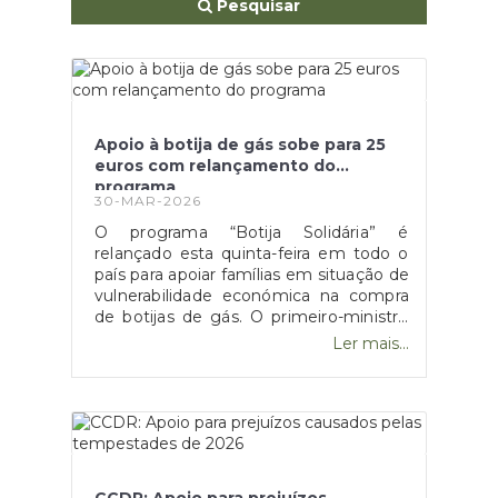
Pesquisar
Apoio à botija de gás sobe para 25
euros com relançamento do
programa
30-MAR-2026
O programa “Botija Solidária” é
relançado esta quinta-feira em todo o
país para apoiar famílias em situação de
vulnerabilidade económica na compra
de botijas de gás. O primeiro-ministro
Luís Montenegro anunciou o aumento
Ler mais...
da comparticipação de 15 para 25 euros
durante os próximos três meses,
justificando a medida com o impacto
da guerra no Médio Oriente.