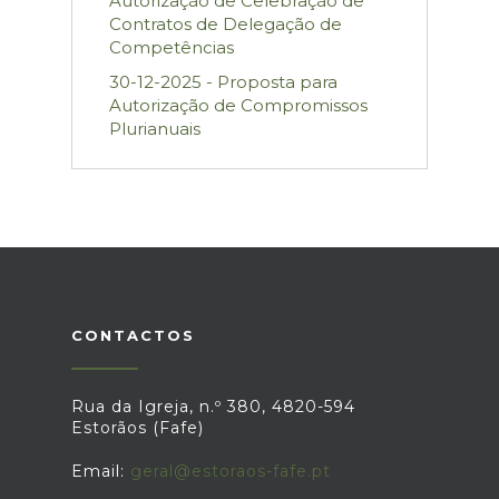
Autorização de Celebração de
Contratos de Delegação de
Competências
30-12-2025 - Proposta para
Autorização de Compromissos
Plurianuais
CONTACTOS
Rua da Igreja, n.º 380, 4820-594
Estorãos (Fafe)
Email:
geral@estoraos-fafe.pt